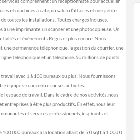
services comprennent : un réceptionniste pour accueillir
res et machines à café, un salon d’affaires et une petite
de toutes les installations. Toutes charges incluses.
ès à une imprimante, un scanner et une photocopieuse. Un
 activités et événements Regus et plus encore. Nous
, une permanence téléphonique, la gestion du courrier, une
 ligne téléphonique et un téléphone. 50 millions de points
travail avec 1 à 100 bureaux ou plus. Nous fournissons
re équipe se concentre sur ses activités.
e l’espace de travail. Dans le cadre de nos activités, nous
t entreprises à être plus productifs. En effet, nous leur
ommunautés et services professionnels, inspirants et
tems
Baby Items
Buy/Sell/Trade
one Scri...
Enterprise-Grade Crash Ga...
$1.00
(Negotiable)
 100 000 bureaux à la location allant de 5 0 sqft à 1 000 0