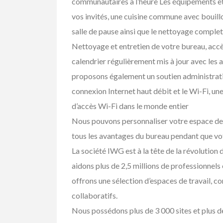
communautaires à l’heure Les équipements et 
vos invités, une cuisine commune avec bouilloi
salle de pause ainsi que le nettoyage complet 
Nettoyage et entretien de votre bureau, acc
calendrier régulièrement mis à jour avec les
proposons également un soutien administratif
connexion Internet haut débit et le Wi-Fi, une
d’accès Wi-Fi dans le monde entier
Nous pouvons personnaliser votre espace de 
tous les avantages du bureau pendant que vot
La société IWG est à la tête de la révolution d
aidons plus de 2,5 millions de professionnels e
offrons une sélection d’espaces de travail, c
Buy/Sell/Trade
Other I
Pragmatic Play Cl
collaboratifs.
$1.00
(Negotiable)
Nous possédons plus de 3 000 sites et plus de