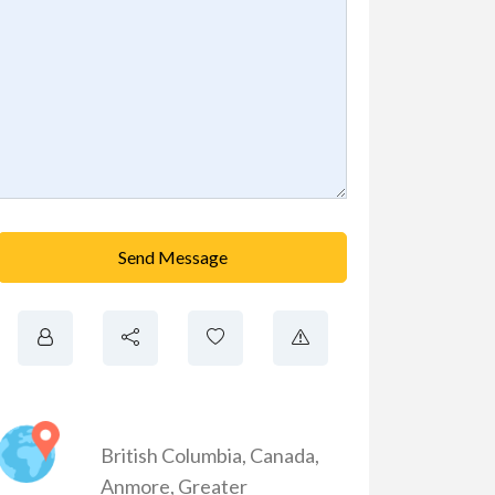
Send Message
British Columbia
,
Canada
,
Anmore
,
Greater