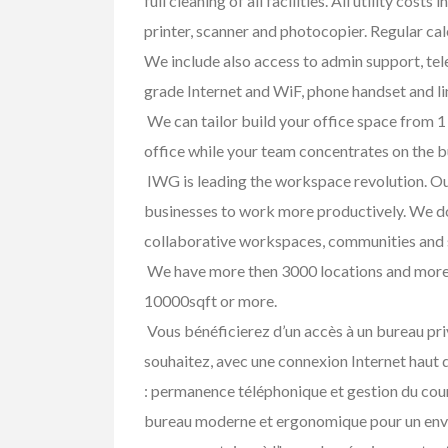
full cleaning of all facilities. All utility cos
FEATURED
printer, scanner and photocopier. Regular ca
We include also access to admin support, te
grade Internet and WiF, phone handset and li
We can tailor build your office space from 1 
office while your team concentrates on the b
IWG is leading the workspace revolution. Ou
businesses to work more productively. We do 
Services
Skilled Trade
collaborative workspaces, communities and 
Pest Control Sur
We have more then 3000 locations and more t
$123.00
(Call for Price)
10000sqft or more.
8360 153A Street Sur
Vous bénéficierez d’un accès à un bureau pri
souhaitez, avec une connexion Internet haut d
: permanence téléphonique et gestion du courr
bureau moderne et ergonomique pour un envir