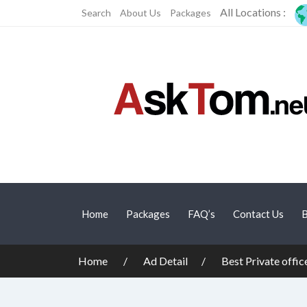
All Locations :
Search
About Us
Packages
Home
Packages
FAQ’s
Contact Us
B
Home
Ad Detail
Best Private offic