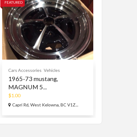
FEATURED
FEATURED
Cars Accessories
Vehicles
Other Services
1965-73 mustang,
Family Spon
MAGNUM 5...
$100.00
(Negoti
$1.00
BC V3W1R1, 
Capri Rd, West Kelowna, BC V1Z...