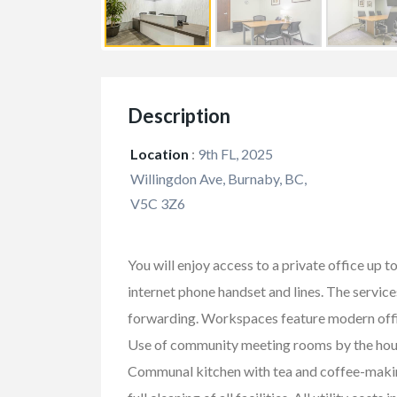
Description
Location
:
9th FL, 2025
Willingdon Ave, Burnaby, BC,
V5C 3Z6
You will enjoy access to a private office up to
internet phone handset and lines. The servic
forwarding. Workspaces feature modern offi
Use of community meeting rooms by the hour F
Communal kitchen with tea and coffee-making