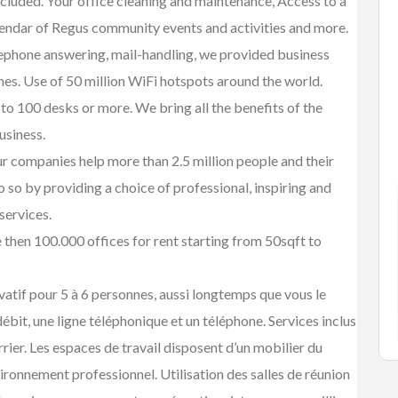
ts included. Your office cleaning and maintenance, Access to a
FEATURED
lendar of Regus community events and activities and more.
lephone answering, mail-handling, we provided business
nes. Use of 50 million WiFi hotspots around the world.
to 100 desks or more. We bring all the benefits of the
usiness.
r companies help more than 2.5 million people and their
so by providing a choice of professional, inspiring and
Services
Small Business Ads
services.
rey
Best Pressure Washing
hen 100.000 offices for rent starting from 50sqft to
Com...
rey, BC. V3S 8P9
#2 3070 Shetland Road Kelowna ...
vatif pour 5 à 6 personnes, aussi longtemps que vous le
ébit, une ligne téléphonique et un téléphone. Services inclus
ier. Les espaces de travail disposent d’un mobilier du
onnement professionnel. Utilisation des salles de réunion