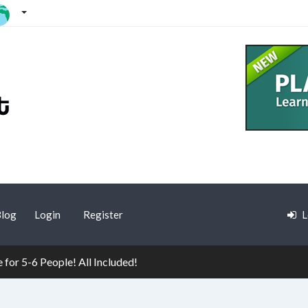
log
Login
Register
L
e for 5-6 People! All Included!